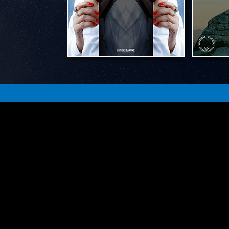
The Believers : Expériences vers l'inconnu
est 
série documentaire sur la recherche et
compréhension des phénomènes paranormaux. Sui
Sandy et Jonathan enquêter à travers l'Europe 
des lieux chargés d'histoire afin de ramener 
preuves vidéos et audios de cette réalité complex
mystérieuse.